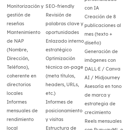
Monitorización y
SEO-friendly
con IA
gestión de
Revisión de
Creación de 8
reseñas
palabras clave y
publicaciones al
Mantenimiento
oportunidades
mes (texto +
de NAP
Enlazado interno
diseño)
(Nombre,
estratégico
Generación de
Dirección,
Optimización
imágenes con
Teléfono),
técnica on-page
DALL·E / Canva
coherente en
(meta títulos,
AI / Midjourney
directorios
headers, URLs,
Asesoría en tono
locales
etc.)
de marca y
Informes
Informes de
estrategia de
mensuales de
posicionamiento
crecimiento
rendimiento
y visitas
Reels mensuales
local
Estructura de
con RunwayML o