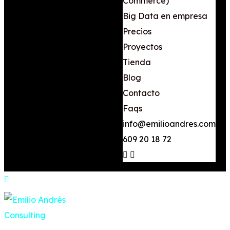
Commerce)
Big Data en empresa
Precios
Proyectos
Tienda
Blog
Contacto
Faqs
info@emilioandres.com
+34
609 20 18 72