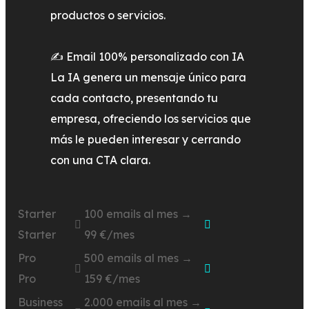
productos o servicios.
✍ Email 100% personalizado con IA
La IA genera un mensaje único para
cada contacto, presentando tu
empresa, ofreciendo los servicios que
más le pueden interesar y cerrando
con una CTA clara.
Starter
100 emails al mes →
Starter
99 €/mes
Pro
500 emails al mes →
Pro
159 €/mes
Business
2.000 emails al mes →