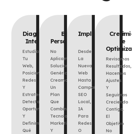
Diagnóstico
Estrategia
Implementación
Crecimi
Inteligente
Personalizada
Eficiente
Optimiza
Estudiamos
No
Desde
Tu
Aplicamos
La
Revisamos
Web,
Soluciones
Nueva
Resultados,
Posicionamiento,
Genéricas.
Web
Hacemos
Redes
Creamos
Hasta
Ajustes
Y
Un
Campañas,
Y
Estrategia.
Plan
SEO
Seguimos
Detectamos
Que
Local,
Creciendo
Oportunidades
Combina
IA
Contigo.
Y
Tecnología,
Para
El
Definimos
Marketing
Redes
Objetivo
Qué
Y
O
No