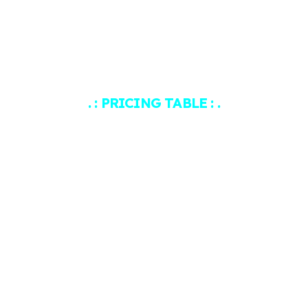
. : PRICING TABLE : .
Soluciones
Inteligentes
Por
Suscripción