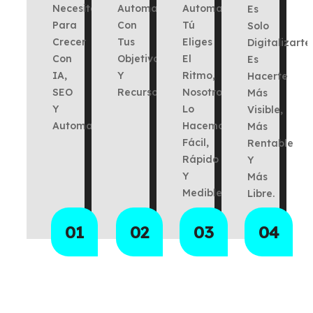
Necesitas
Automatización
Automatizaciones.
Es
Para
Con
Tú
Solo
Crecer
Tus
Eliges
Digitalizarte:
Con
Objetivos
El
Es
IA,
Y
Ritmo,
Hacerte
SEO
Recursos.
Nosotros
Más
Y
Lo
Visible,
Automatización.
Hacemos
Más
Fácil,
Rentable
Rápido
Y
Y
Más
Medible.
Libre.
01
02
03
04