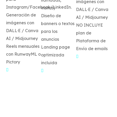
llamadas,
imágenes con
Instagram/Facebook/LinkedIn.
visitas)
DALL·E / Canva
Generación de
Diseño de
AI / Midjourney
imágenes con
banners o textos
NO INCLUYE
DALL·E / Canva
para los
plan de
AI / Midjourney
anuncios
Plataforma de
Reels mensuales
Landing page
Envío de emails
con RunwayML o
optimizada
Pictory
incluida