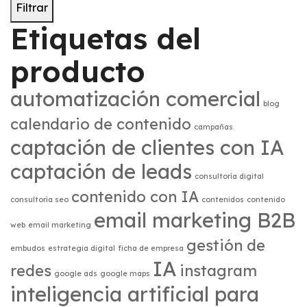
Filtrar
Etiquetas del
producto
automatización comercial
blog
calendario de contenido
campañas
captación de clientes con IA
captación de leads
consultoría digital
contenido con IA
consultoría seo
contenidos
contenido
email marketing B2B
web
email marketing
gestión de
embudos
estrategia digital
ficha de empresa
IA
redes
instagram
google ads
google maps
inteligencia artificial para