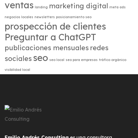
ventas
marketing digital
landing
meta ads
negocios locales
newsletters
posicionamiento seo
prospección de clientes
Preguntar a ChatGPT
publicaciones mensuales
redes
seo
sociales
seo local
seo para empresas
tráfico orgánico
visibilidad local
Emilio Andrés Consulting
es una consultora