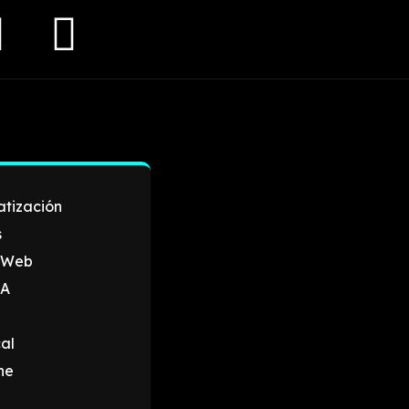
atización
s
s Web
IA
al
ne