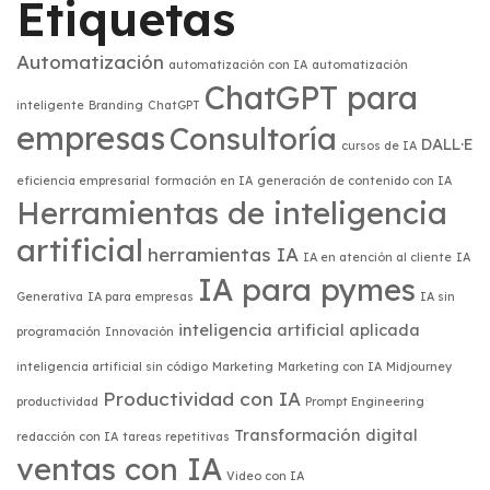
Etiquetas
Automatización
automatización con IA
automatización
ChatGPT para
inteligente
Branding
ChatGPT
empresas
Consultoría
DALL·E
cursos de IA
eficiencia empresarial
formación en IA
generación de contenido con IA
Herramientas de inteligencia
artificial
herramientas IA
IA en atención al cliente
IA
IA para pymes
Generativa
IA para empresas
IA sin
inteligencia artificial aplicada
programación
Innovación
inteligencia artificial sin código
Marketing
Marketing con IA
Midjourney
Productividad con IA
productividad
Prompt Engineering
Transformación digital
redacción con IA
tareas repetitivas
ventas con IA
Video con IA