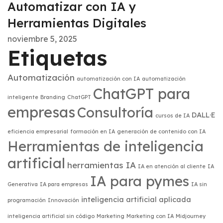
Automatizar con IA y
Herramientas Digitales
noviembre 5, 2025
Etiquetas
Automatización
automatización con IA
automatización
ChatGPT para
inteligente
Branding
ChatGPT
empresas
Consultoría
DALL·E
cursos de IA
eficiencia empresarial
formación en IA
generación de contenido con IA
Herramientas de inteligencia
artificial
herramientas IA
IA en atención al cliente
IA
IA para pymes
Generativa
IA para empresas
IA sin
inteligencia artificial aplicada
programación
Innovación
inteligencia artificial sin código
Marketing
Marketing con IA
Midjourney