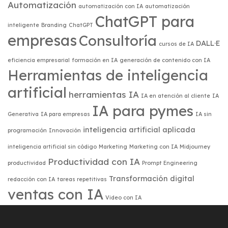
Automatización
automatización con IA
automatización
ChatGPT para
inteligente
Branding
ChatGPT
empresas
Consultoría
DALL·E
cursos de IA
eficiencia empresarial
formación en IA
generación de contenido con IA
Herramientas de inteligencia
artificial
herramientas IA
IA en atención al cliente
IA
IA para pymes
Generativa
IA para empresas
IA sin
inteligencia artificial aplicada
programación
Innovación
inteligencia artificial sin código
Marketing
Marketing con IA
Midjourney
Productividad con IA
productividad
Prompt Engineering
Transformación digital
redacción con IA
tareas repetitivas
ventas con IA
Video con IA