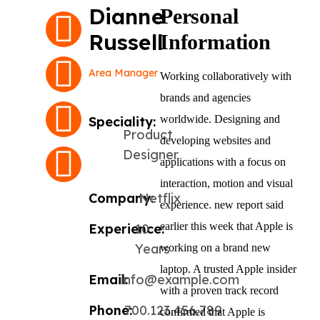
Dianne
Personal
Russell
Information
Area Manager
Working collaboratively with
brands and agencies
worldwide. Designing and
Speciality:
Product
developing websites and
Designer
applications with a focus on
interaction, motion and visual
Company:
Netflix
experience. new report said
earlier this week that Apple is
Experience:
10
Years
working on a brand new
laptop. A trusted Apple insider
Email:
info@example.com
with a proven track record
Phone:
700.123.456.789
confirmed that Apple is