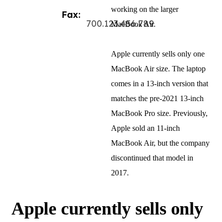
working on the larger
Fax:
700.123.456.789
MacBook Air.
Apple currently sells only one
MacBook Air size. The laptop
comes in a 13-inch version that
matches the pre-2021 13-inch
MacBook Pro size. Previously,
Apple sold an 11-inch
MacBook Air, but the company
discontinued that model in
2017.
Apple currently sells only