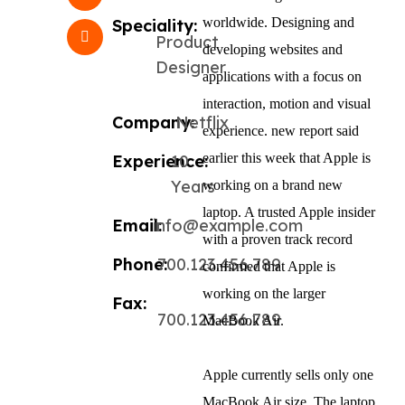
worldwide. Designing and
Speciality:
Product
developing websites and
Designer
applications with a focus on
interaction, motion and visual
Company:
Netflix
experience. new report said
earlier this week that Apple is
Experience:
10
Years
working on a brand new
laptop. A trusted Apple insider
Email:
info@example.com
with a proven track record
Phone:
700.123.456.789
confirmed that Apple is
working on the larger
Fax:
700.123.456.789
MacBook Air.
Apple currently sells only one
MacBook Air size. The laptop